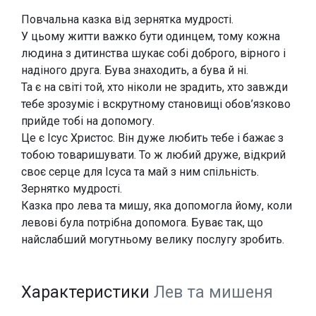
Повчальна казка від зернятка мудрості.
У цьому житти важко бути одинцем, тому кожна
людина з дитинства шукає собі доброго, вірного і
надіного друга. Бува знаходить, а бува й ні.
Та є на світі той, хто ніколи не зрадить, хто завжди
тебе зрозуміє і вскрутному становищі обов’язково
прийде тобі на допомогу.
Це є Ісус Христос. Він дуже любить тебе і бажає з
тобою товаришувати. То ж любий друже, відкрий
своє серце для Ісуса та май з ним спільність.
Зернятко мудрості.
Казка про лева та мишу, яка допомогла йому, коли
левові була потрібна допомога. Буває так, що
найслабший могутньому велику послугу зробить.
Характеристики
Лев та мишеня