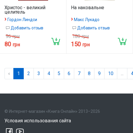
Христос - великий
На наковальне
целитель
›
›
Гордон Линдси
Макс Лукадо
Добавить отзыв
Добавить отзыв
96 грн
180 грн
80
150
грн
грн
‹
1
2
3
4
5
6
7
8
9
10
...
© Интернет-магазин «Книга Онлайн» 2013–2026
Условия использования сайта