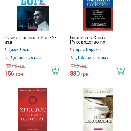
Приключения в Боге 2-
Бизнес по Книге.
изд
Руководство по
применению библейских
›
›
Джон Лейк
Ларри Беркетт
принципов на рабочем
месте.
Добавить отзыв
Добавить отзыв
187.2 грн
456 грн
156
380
грн
грн