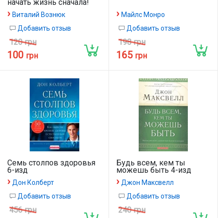
начать жизнь сначала!
›
›
Виталий Вознюк
Майлс Монро
Добавить отзыв
Добавить отзыв
120 грн
198 грн
100
165
грн
грн
Семь столпов здоровья
Будь всем, кем ты
6-изд
можешь быть 4-изд
›
›
Дон Колберт
Джон Максвелл
Добавить отзыв
Добавить отзыв
456 грн
240 грн