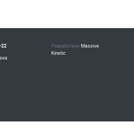
-22
Разработано
Massive
Kinetic
вка