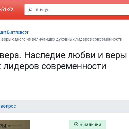
-51-22
мит Вигглсворт
и веры одного из величайших духовных лидеров современности
вера. Наследие любви и веры 
 лидеров современности
 вопрос
В наличии