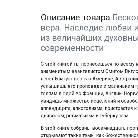
Описание товара
Беско
вера. Наследие любви 
из величайших духовн
современности
С этой книгой ты пронесешься по всему 
знаменитым евангелистом Смитом Виглс
несет Благую весть в Америке, Австрали
услышишь его проповеди и маленьким г
толпам людей во Франции, Англии, Норве
увидишь множество исцелений и освобо
аппендицита, алкоголизма, пристрастия к
дьяволом, ревматизма и туберкулеза.
В этой книге собраны восемнадцать про
открывают такие темы как божественно