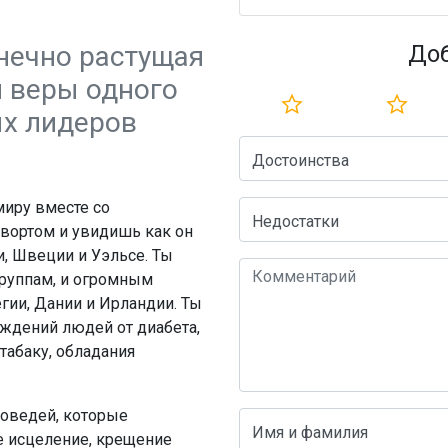
нечно растущая
До
и веры одного
ых лидеров
Достоинства
миру вместе со
Недостатки
вортом и увидишь как он
и, Швеции и Уэльсе. Ты
руппам, и огромным
гии, Дании и Ирландии. Ты
ждений людей от диабета,
 табаку, обладания
поведей, которые
Имя и фамилия
е исцеление, крещение