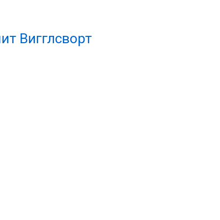
ит Вигглсворт