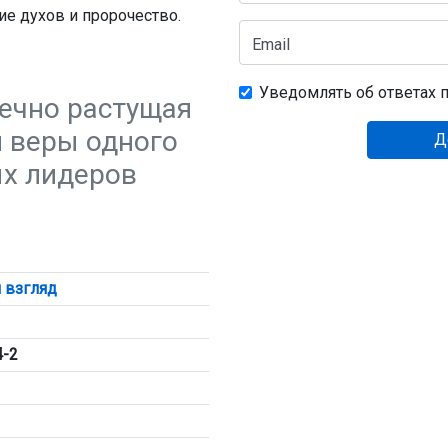
е духов и пророчество.
Email
Уведомлять об ответах п
ечно растущая
и веры одного
Д
ых лидеров
 взгляд
4-2