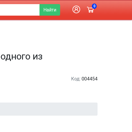
0
Найти
одного из
Код
: 004454