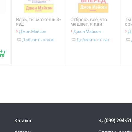
Верь, ты можешь 3-
Отбрось все, что
Ты
изд
мешает, и иди
ор
О
вперед
›
›
›
Джон Мэйсон
Джон Мэйсон
Д
Добавить отзыв
Добавить отзыв
Каталог
(099) 294-51