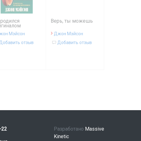
 родился
Верь, ты можешь
игиналом
›
жон Мэйсон
Джон Мэйсон
Добавить отзыв
Добавить отзыв
-22
Разработано
Massive
Kinetic