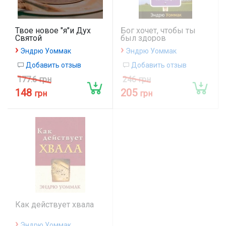
Твое новое "я"и Дух
Бог хочет, чтобы ты
Святой
был здоров
›
›
Эндрю Уоммак
Эндрю Уоммак
Добавить отзыв
Добавить отзыв
177.6 грн
246 грн
148
205
грн
грн
Как действует хвала
›
Эндрю Уоммак