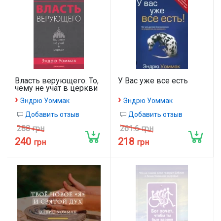
Власть верующего. То,
У Вас уже все есть
чему не учат в церкви
›
›
Эндрю Уоммак
Эндрю Уоммак
Добавить отзыв
Добавить отзыв
288 грн
261.6 грн
240
218
грн
грн