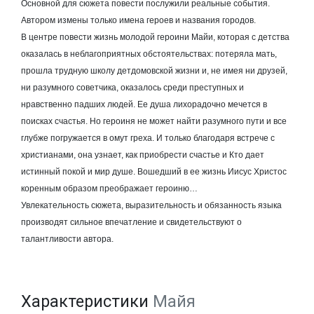
Основной для сюжета повести послужили реальные события.
Автором измены только имена героев и названия городов.
В центре повести жизнь молодой героини Майи, которая с детства
оказалась в неблагоприятных обстоятельствах: потеряла мать,
прошла трудную школу детдомовской жизни и, не имея ни друзей,
ни разумного советчика, оказалось среди преступных и
нравственно падших людей. Ее душа лихорадочно мечется в
поисках счастья. Но героиня не может найти разумного пути и все
глубже погружается в омут греха. И только благодаря встрече с
христианами, она узнает, как приобрести счастье и Кто дает
истинный покой и мир душе. Вошедший в ее жизнь Иисус Христос
коренным образом преображает героиню…
Увлекательность сюжета, выразительность и обязанность языка
производят сильное впечатление и свидетельствуют о
талантливости автора.
Характеристики
Майя