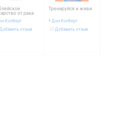
блейское
Тренируйся и живи
арство от рака
изд
›
он Колберт
Дон Колберт
Добавить отзыв
Добавить отзыв