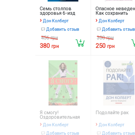
Семь столпов
Опасное неведен
здоровья 6-изд
Как сохранить
здоровье...
›
›
Дон Колберт
Дон Колберт
Добавить отзыв
Добавить отзыв
456 грн
300 грн
380
250
грн
грн
Я смогу!
Подолайте рак
Оздоровительная
диета.
›
›
Дон Колберт
Дон Колберт
Добавить отзыв
Добавить отзыв