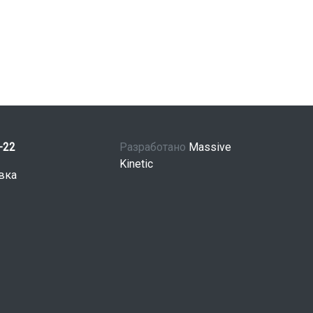
-22
Разработано
Massive
Kinetic
вка