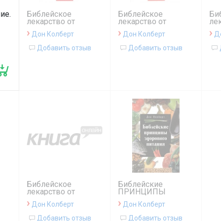
ие.
Библейское
Библейское
Би
лекарство от
лекарство от
лек
высокого
заболеваний
5-
›
›
›
Дон Колберт
Дон Колберт
Д
кровяного
СЕРДЦА 3 изд.
давления 3-изд
Добавить отзыв
Добавить отзыв
Библейское
Библейские
лекарство от
ПРИНЦИПЫ
простуды, гриппа и
здорового питания
›
›
Дон Колберт
Дон Колберт
синуситов
Добавить отзыв
Добавить отзыв