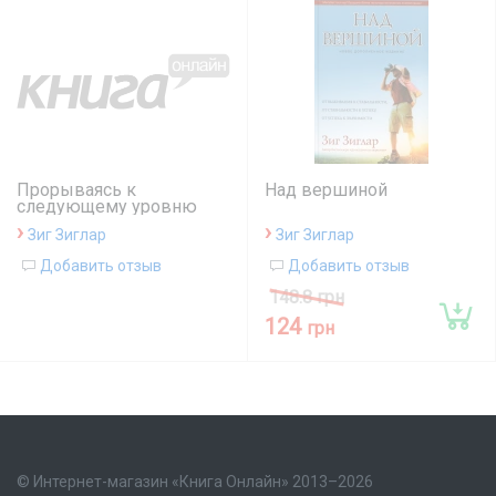
Прорываясь к
Над вершиной
следующему уровню
›
›
Зиг Зиглар
Зиг Зиглар
Добавить отзыв
Добавить отзыв
148.8 грн
124
грн
© Интернет-магазин «Книга Онлайн» 2013–2026