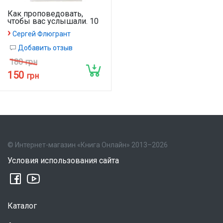
Как проповедовать,
чтобы вас услышали. 10
советов начинающим
›
Сергей Флюгрант
проповедникам
Добавить отзыв
180 грн
150
грн
© Интернет-магазин «Книга Онлайн» 2013–2026
Условия использования сайта
Каталог