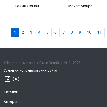
Кевин Леман
Майлс Монро
‹
1
2
3
4
5
6
7
8
9
10
11
© Интернет-магазин «Книга Онлайн» 2013–2026
Условия использования сайта
Каталог
Авторы