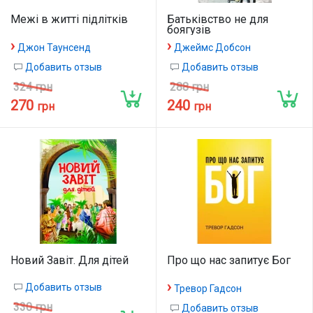
Межі в житті підлітків
Батьківство не для
боягузів
›
›
Джон Таунсенд
Джеймс Добсон
Добавить отзыв
Добавить отзыв
324 грн
288 грн
270
240
грн
грн
Новий Завіт. Для дітей
Про що нас запитує Бог
›
Добавить отзыв
Тревор Гадсон
330 грн
Добавить отзыв