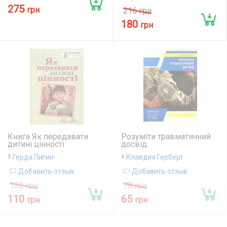
275
грн
216 грн
180
грн
Книга Як передавати
Розуміти травматичний
дитині цінності
досвід
›
›
Герда Пигин
Клавдия Герберт
Добавить отзыв
Добавить отзыв
132 грн
78 грн
110
65
грн
грн