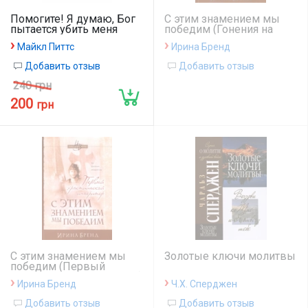
Помогите! Я думаю, Бог
С этим знамением мы
пытается убить меня
победим (Гонения на
церковь)(книга 1)
›
›
Майкл Питтс
Ирина Бренд
Добавить отзыв
Добавить отзыв
240 грн
200
грн
С этим знамением мы
Золотые ключи молитвы
победим (Первый
христианский император)
›
›
Ирина Бренд
Ч.Х. Сперджен
(книга 2)
Добавить отзыв
Добавить отзыв