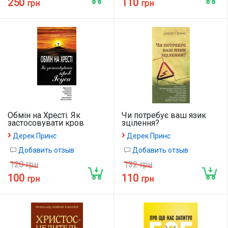
250
110
грн
грн
Обмін на Хресті. Як
Чи потребує ваш язик
застосовувати кров
зцілення?
Ісуса.
›
›
Дерек Принс
Дерек Принс
Добавить отзыв
Добавить отзыв
120 грн
132 грн
100
110
грн
грн