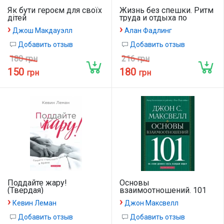
Як бути героєм для своїх
Жизнь без спешки. Ритм
дітей
труда и отдыха по
примеру Иисуса
›
›
Джош Макдауэлл
Алан Фадлинг
Добавить отзыв
Добавить отзыв
180 грн
216 грн
150
180
грн
грн
Поддайте жару!
Основы
(Твердая)
взаимоотношений. 101
›
›
Кевин Леман
Джон Максвелл
Добавить отзыв
Добавить отзыв