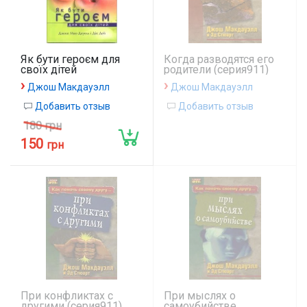
Як бути героєм для
Когда разводятся его
своїх дітей
родители (серия911)
›
›
Джош Макдауэлл
Джош Макдауэлл
Добавить отзыв
Добавить отзыв
180 грн
150
грн
При конфликтах с
При мыслях о
другими (серия911)
самоубийстве