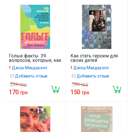
Голые факты. 39
Как стать героем для
вопросов, которые, как
своих детей
надеются ваши
›
›
Джош Макдауэлл
Джош Макдауэлл
родители, вы никогда
не зададите о сексе
Добавить отзыв
Добавить отзыв
204 грн
180 грн
170
150
грн
грн