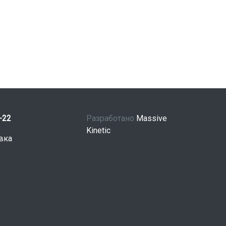
-22
Разработано
Massive
Kinetic
вка