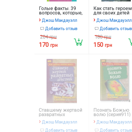
Голые факты. 39
Как стать героем
вопросов, которые,
для своих детей
как надеются ваши
›
›
Джош Макдауэлл
Джош Макдауэлл
родители, вы
никогда не
Добавить отзыв
Добавить отзыв
зададите о сексе
204 грн
180 грн
170
150
грн
грн
Ставшему жертвой
Познать Божью
развратных
волю (серия911)
действий
›
›
Джош Макдауэлл
Джош Макдауэлл
(серия911)
Добавить отзыв
Добавить отзыв