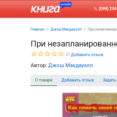
(099) 294
Главная
Джош Макдауэлл
При незапланиро
При незапланированно
Добавить отзыв
Автор:
Джош Макдауэлл
О товаре
Добавить отзыв
Задать