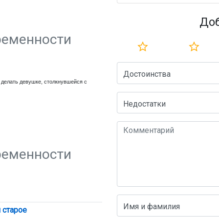
До
ременности
Достоинства
о делать девушке, столкнувшейся с
Недостатки
ременности
Имя и фамилия
 старое