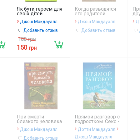
Як бути героєм для
Когда разводятся
Пр
своїх дітей
его родители
др
(серия911)
›
›
›
Джош Макдауэлл
Джош Макдауэлл
Д
Добавить отзыв
Добавить отзыв
180 грн
150
грн
При смерти
Прямой разговор с
близкого человека
подростком. Секс -
(серия911)
как говорить о нем
›
›
›
Джош Макдауэлл
Дотти Макдауэлл
с детьми?
Джош Макдауэлл
Добавить отзыв