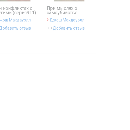
и конфликтах с
При мыслях о
угими (серия911)
самоубийстве
(серия911)
›
жош Макдауэлл
Джош Макдауэлл
Добавить отзыв
Добавить отзыв