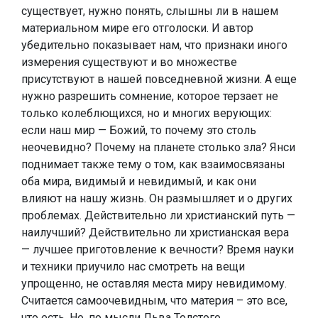
существует, нужно понять, слышны ли в нашем
материальном мире его отголоски. И автор
убедительно показывает нам, что признаки иного
измерения существуют и во множестве
присутствуют в нашей повседневной жизни. А еще
нужно разрешить сомнение, которое терзает не
только колеблющихся, но и многих верующих:
если наш мир — Божий, то почему это столь
неочевидно? Почему на планете столько зла? Янси
поднимает также тему о том, как взаимосвязаны
оба мира, видимый и невидимый, и как они
влияют на нашу жизнь. Он размышляет и о других
проблемах. Действительно ли христианский путь —
наилучший? Действительно ли христианская вера
— лучшее приготовление к вечности? Время науки
и техники приучило нас смотреть на вещи
упрощенно, не оставляя места миру невидимому.
Считается самоочевидным, что материя – это все,
что есть. Но, по мысли Льва Толстого,