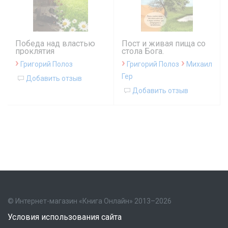
Победа над властью
Пост и живая пища со
проклятия
стола Бога.
›
›
›
Григорий Полоз
Григорий Полоз
Михаил
Гер
Добавить отзыв
Добавить отзыв
© Интернет-магазин «Книга Онлайн» 2013–2026
Условия использования сайта